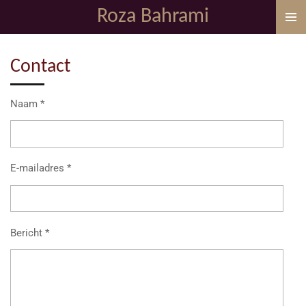
Roza Bahrami
Ga
direct
naar
Contact
de
hoofdinhoud
Naam *
E-mailadres *
Bericht *