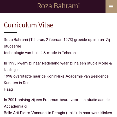
Roza Bahrami
Ga
direct
naar
Curriculum Vitae
de
hoofdinhoud
Roza Bahrami (Teheran, 2 februari 1973) groeide op in Iran. Zij
studeerde
technologie van textiel & mode in Teheran.
In 1993 kwam zij naar Nederland waar zij na een studie Mode &
kleding in
1998 overstapte naar de Koninklijke Academie van Beeldende
Kunsten in Den
Haag .
In 2001 ontving zij een Erasmus-beurs voor een studie aan de
Accademia di
Belle Arti Pietro Vannucci in Perugia (Italië). In haar werk klinken