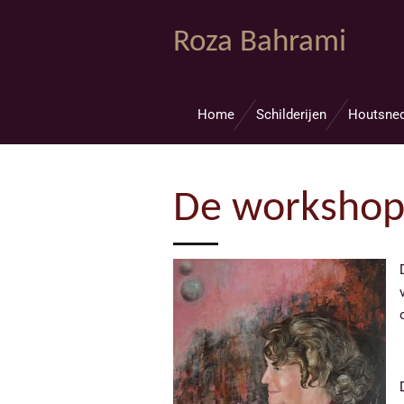
Ga
Roza Bahrami
direct
naar
de
hoofdinhoud
Home
Schilderijen
Houtsne
De workshop