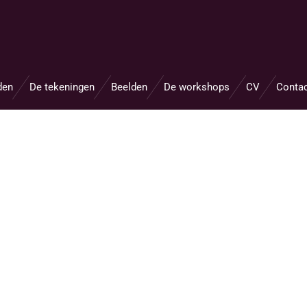
den
De tekeningen
Beelden
De workshops
CV
Conta