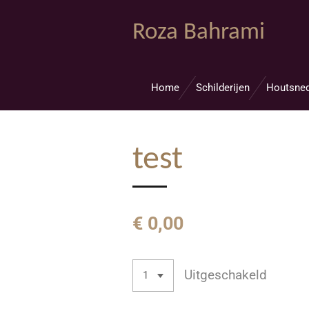
Ga
Roza Bahrami
direct
naar
de
hoofdinhoud
Home
Schilderijen
Houtsne
test
€ 0,00
Uitgeschakeld